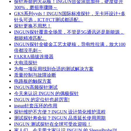
探针寿命的天花板！INGUN合金涂层加持，硬度提升
300%，磨损率骤降～
GKS系列yyds！INGUN国际标准探针，无卡环设计+多
针头可选，ICT/FCT测试都适配。
探针更换不用愁！
INGUN探针覆盖全场景，不管是5G通讯还是新能源，
都能精准匹配。
INGUN探针全镀金工艺太硬核，导电性拉满，放大100
倍都没毛刺～
FAKRA插拔连接器
大电流探针
为每一项应用找到合适的测试解决方案
质量控制与故障诊断
电路板的触探方案
INGUN高频探针测试
今天来认识 INGUN 的偶极探针
​INGUN 的定位针也超厉害!
ingun针套压环的作用
探针维护不方便？INGUN 设计简化维护流程
测试探针寿命短？INGUN 品质延长使用周期
INGUN 测试探针在全球可受欢迎啦！
家人们，今天带大家认识 INGUN 的 SleeveProbe™。