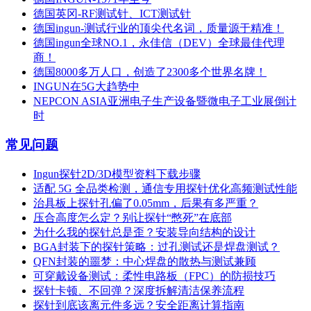
德国英冈-RF测试针、ICT测试针
德国ingun-测试行业的顶尖代名词，质量源于精准！
德国ingun全球NO.1，永佳信（DEV）全球最佳代理
商！
德国8000多万人口，创造了2300多个世界名牌！
INGUN在5G大趋势中
NEPCON ASIA亚洲电子生产设备暨微电子工业展倒计
时
常见问题
Ingun探针2D/3D模型资料下载步骤
适配 5G 全品类检测，通信专用探针优化高频测试性能
治具板上探针孔偏了0.05mm，后果有多严重？
压合高度怎么定？别让探针“憋死”在底部
为什么我的探针总是歪？安装导向结构的设计
BGA封装下的探针策略：过孔测试还是焊盘测试？
QFN封装的噩梦：中心焊盘的散热与测试兼顾
可穿戴设备测试：柔性电路板（FPC）的防损技巧
探针卡顿、不回弹？深度拆解清洁保养流程
探针到底该离元件多远？安全距离计算指南