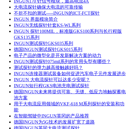
INGUN170 针信号模块，最高电流4A
大电流探针确保大电流的可靠传输
不折不扣的测试-----INGUN的ICT-FCT探针
INGUN 界面模块简介
INGUN无线探针针套KS-WL系列
INGUN 探针100MIL，标准版GKS100系列与长行程版
GKS135系列
INGUN测试探针GKS035系列
德国INGUN测试探针GKS015系列
电子产品的微型化是开发新解决方案的动力
INGUN测试探针075mil系列的常用头型有哪些？
测试探针的弹力越高接触越好吗？
INGUN连接器测试装备如何促进汽车电子元件发展进步
INGUN 大电流探针可以达多少安呢？
INGUN短行程GKS电池充电测试探针
德国INGUN未来将提供可靠、无缝、低应力地触探蓄电
池方案
用于大电流应用领域的VKF-618 M系列探针的安装和功
能
在智能驾驶中INGUN英冈的产品推荐
德国INGUN为5G技术的发展扩宽了道路
德国INGUN英冈大电流测试探针