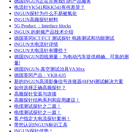
德国INGUN正在完善我们的产品服务
电流针VK541和KK541有何差异？
INGUN探针为什么不易被氧化
INGUN高频探针材料
5G Product ：Interface blocks
INGUN 的射频产品技术介绍
德国英冈ICT/FCT 测试探针 电路测试和功能测试
INGUN大电流针详情
INGUN大电流针有哪些？
德国INGUN四线测量：为电动汽车提供精确、可靠的测
量!
德国INGUN-真空测试治具VA30xx
德国英冈产品：VKB-635
新的INGUN高清影像信号连接器(HFM)测试解决方案
如何选择正确高频探针？
高频探针安装与连接
高频探针结构系列和应用建议！
电缆测试探针之二篇！
电缆测试探针之一篇！
客户指定大电流探针案例！
带您认识INGUN标识工具
INGUN探针优势！