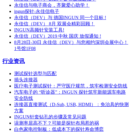
永佳信与电子商会，齐聚爱心助学！
ingun探针-永佳信电子
永佳信（DEV）与 德国INGUN 同一个目标 !
永佳信（DEV） 8月 双展会精彩回顾！
INGUN高频针安装工具!
永佳信（DEV）2019 中秋 国庆 放假通知 !
8月28日-30日 永佳信（DEV）与您相约深圳会展中心！
1号馆1F08
行业资讯
测试探针选型与匹配
插头连接器
医疗电子测试探针：严守医疗规范，筑牢检测安全防线
汽车电子的 “听诊器”：INGUN 探针筑牢新能源车电路
安全防线
连接器直接测试（D-Sub, USB, HDMI）：免治具的快测
方案
INGUN针套钻孔的步骤及常见问题
误测率居高不下？可能是探针布局惹的祸
白色家电控制板：低成本下的探针寿命博弈