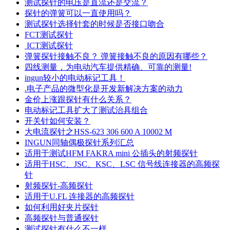
测试探针的电压是直流还是交流？
探针的弹簧可以一直使用吗？
测试探针选择针套的时候是否接口吻合
FCT测试探针
ICT测试探针
弹簧探针接触不良？ 弹簧接触不良的原因有哪些？
四线测量，为电动汽车提供精确、可靠的测量!
ingun较小的电动标记工具！
.电子产品的微型化是开发新解决方案的动力
金价上涨跟探针有什么关系？
电动标记工具扩大了测试治具组合
开关针如何安装？
大电流探针之HSS-623 306 600 A 10002 M
INGUN同轴偶极探针系列汇总
适用于测试HFM FAKRA mini 公插头的射频探针
适用于HSC、JSC、KSC、LSC 信号线连接器的高频探
针
射频探针-高频探针
适用于U.FL 连接器的高频探针
如何利用好夹片探针
高频探针与普通探针
测试探针有什么不一样