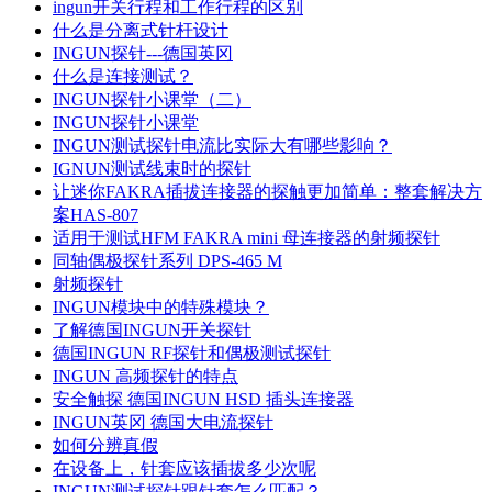
ingun开关行程和工作行程的区别
什么是分离式针杆设计
INGUN探针---德国英冈
什么是连接测试？
INGUN探针小课堂（二）
INGUN探针小课堂
INGUN测试探针电流比实际大有哪些影响？
IGNUN测试线束时的探针
让迷你FAKRA插拔连接器的探触更加简单：整套解决方
案HAS-807
适用于测试HFM FAKRA mini 母连接器的射频探针
同轴偶极探针系列 DPS-465 M
射频探针
INGUN模块中的特殊模块？
了解德国INGUN开关探针
德国INGUN RF探针和偶极测试探针
INGUN 高频探针的特点
安全触探 德国INGUN HSD 插头连接器
INGUN英冈 德国大电流探针
如何分辨真假
在设备上，针套应该插拔多少次呢
INGUN测试探针跟针套怎么匹配？