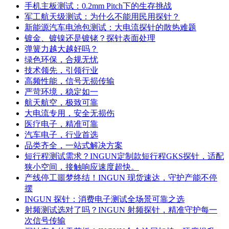
手机主板测试：0.2mm Pitch下的生存挑战
军工航天级测试：为什么不能用民用探针？
新能源汽车电池包测试：大电流探针的散热难题
镀金、镀镍还是镀铑？探针表面处理
弹簧力越大越好吗？
绿色环保，合规无忧
技术领先，引领行业
高频性能，信号无损传输
严苛环境，稳定如一
航天航空，极致可靠
大电流专用，安全无损伤
医疗电子，精准可靠
汽车电子，行业首选
品类齐全，一站式解决方案
短行程测试需求？INGUN定制款短行程GKS探针，适配
狭小空间，接触响应速度超快。
产线停工噩梦终结！INGUN 现货速达，守护产能不停
摆
INGUN 探针：消费电子测试全场景可靠之选
射频测试选对了吗？INGUN 射频探针，精准守护每一
次信号传输