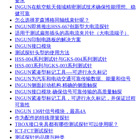
要求
INGUN在航空航天领域精密测试技术确保性能理想、稳
健可靠
怎么选择罗森博格同轴线束针呢？
INGUN即将推出HSS-667创新型大电流探针
适用于测试扁形插头的高电流夹片针（大电流端子）
INGUN印制电路板的解决方案
INGUN接口模块
测试探针头型的使用方法
HSS-004系列测试针与GKS-004系列测试针
HSS-003系列与GKS-003系列测试针
INGUN紧凑型标记工具----可进行永久标记
INGUN为汽车和电动交通可靠传输数据、能量和信号
INGUN侧面起动机构,精确的侧面触探
INGUN接口模块,确保信号可靠传输的高质量触探
INGUN紧凑型标记工具，可进行永久标记，并保证过程
可靠性
INGUN 136针信号模块，最高4A
作为配件的特殊弹簧探针
TBOX接口夹具都有哪些测试探针可以使用呢？
ICT-FCT测试探针
测试探针的品牌与种类