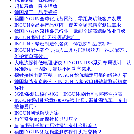
超长寿命，降本增效
德国精工，品质标杆
德国INGUN全球化服务网络，零距离赋能客户发展
INGUN全品类产品矩阵，覆盖全场景精密测试需求
德国INGUN深耕多元行业，赋能全球高端制造业升级
INGUN 探针 航天级测试标准！
INGUN：精密制造代名词，铸就探针品质标杆
INGUN配件齐全，插入工具+扭矩螺丝刀一站式配齐，
维护简单高效。
大电流探针低电阻秘诀！INGUN HSS系列专属设计，从
标准款到坚固款，满足不同功率需求。
探针接触电阻不稳？INGUN 给你稳定可靠的解决方案
德国制造有多较真？INGUN 以极致自研铸就测试精度
标杆
5G设备测试核心神器！INGUN探针信号完整性拉满
INGUN探针能承载600A持续电流，新能源汽车、充电
桩都爱用～
INGUN测试解决方案
如何避免Ingun探针长期过压？
Ingun探针长期过压对探针有什么影响？
德国INGUN凭啥稳坐测试探针头把交椅？