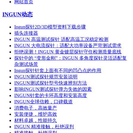
网站首页
INGUN动态
Ingun探针2D/3D模型资料下载步骤
插头连接器
INGUN 高温测试探针 适配高温工况稳定检测
INGUN 大电流探针：适配大功率设备严苛测试需求
拒绝误测！INGUN 黄金镀层探针守住检测质量底线
探针中的 “变形金刚”：INGUN 多角度探针灵活适配复
杂测试场景
Ingun探针针套上面有不同的凹凸点的作用
INGUN测试探针规范安装说明
INGUN测试探针型号快速辨别方法
影响INGUN测试探针弹力失效的因素
INGUN针套的卡环高度和安装高度
INGUN全球信赖，口碑载道
消费电子，高效量产
安装便捷，维护高效
材料卓越，性能持久
INGUN 精准接触，杜绝误判
精准接触，杜绝误判