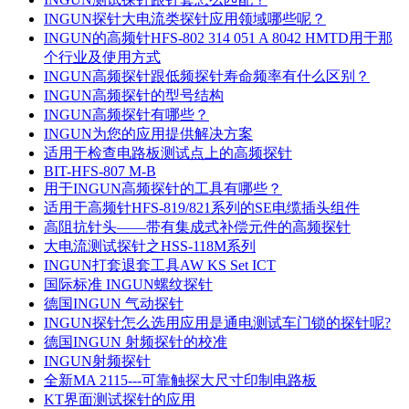
INGUN探针大电流类探针应用领域哪些呢？
INGUN的高频针HFS-802 314 051 A 8042 HMTD用于那
个行业及使用方式
INGUN高频探针跟低频探针寿命频率有什么区别？
INGUN高频探针的型号结构
INGUN高频探针有哪些？
INGUN为您的应用提供解决方案
适用于检查电路板测试点上的高频探针
BIT-HFS-807 M-B
用于INGUN高频探针的工具有哪些？
适用于高频针HFS-819/821系列的SE电缆插头组件
高阻抗针头——带有集成式补偿元件的高频探针
大电流测试探针之HSS-118M系列
INGUN打套退套工具AW KS Set ICT
国际标准 INGUN螺纹探针
德国INGUN 气动探针
INGUN探针怎么选用应用是通电测试车门锁的探针呢?
德国INGUN 射频探针的校准
INGUN射频探针
全新MA 2115---可靠触探大尺寸印制电路板
KT界面测试探针的应用