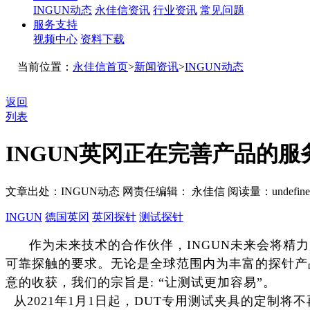
INGUN动态
永佳信资讯
行业资讯
常见问题
服务支持
视频中心
资料下载
当前位置：
永佳信首页
>
新闻资讯
>
INGUN动态
返回
列表
INGUN英冈正在完善产品的服
文章出处：INGUN动态
网责任编辑： 永佳信
阅读量：
undefin
INGUN
德国英冈
英冈探针
测试探针
作为未来技术的合作伙伴，INGUN未来会将
可靠探触的要求。无论是全球范围内为丰富的探针产
意的收获，我们的宗旨是: “让测试更加容易”。
从2021年1月1日起，DUT专用测试夹具的定制将