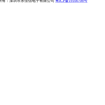
所有：深圳市永佳信电子有限公司
粤ICP备19100706号