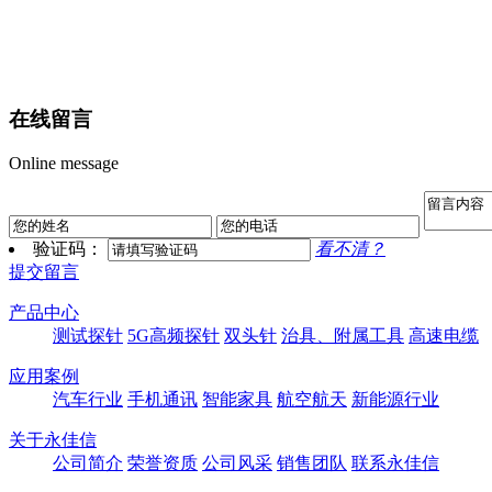
在线留言
Online message
验证码：
看不清？
提交留言
产品中心
测试探针
5G高频探针
双头针
治具、附属工具
高速电缆
应用案例
汽车行业
手机通讯
智能家具
航空航天
新能源行业
关于永佳信
公司简介
荣誉资质
公司风采
销售团队
联系永佳信