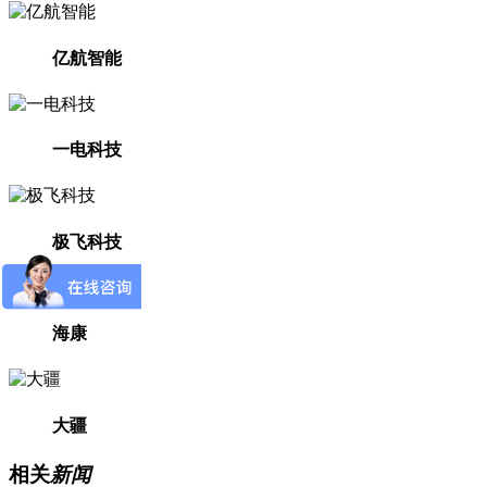
亿航智能
一电科技
极飞科技
海康
大疆
相关
新闻