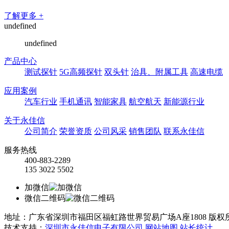
了解更多 +
undefined
undefined
产品中心
测试探针
5G高频探针
双头针
治具、附属工具
高速电缆
应用案例
汽车行业
手机通讯
智能家具
航空航天
新能源行业
关于永佳信
公司简介
荣誉资质
公司风采
销售团队
联系永佳信
服务热线
400-883-2289
135 3022 5502
加微信
微信二维码
地址：广东省深圳市福田区福虹路世界贸易广场A座1808
版权
技术支持：
深圳市永佳信电子有限公司
网站地图
站长统计