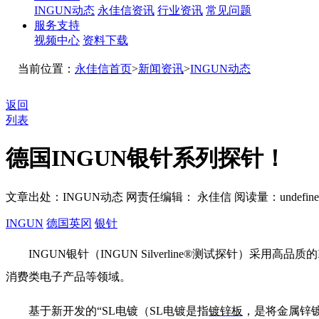
INGUN动态
永佳信资讯
行业资讯
常见问题
服务支持
视频中心
资料下载
当前位置：
永佳信首页
>
新闻资讯
>
INGUN动态
返回
列表
德国INGUN银针系列探针！
文章出处：INGUN动态
网责任编辑： 永佳信
阅读量：
undefin
INGUN
德国英冈
银针
INGUN
银针（
INGUN Silverline®
测试探针）采用高品质的
消费类电子产品等领域。
基于新开发的“
SL
电镀（
SL
电镀是指
镀锌板
，是将金属锌