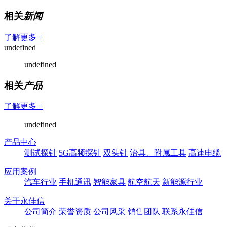
相关
新闻
了解更多 +
undefined
undefined
相关
产品
了解更多 +
undefined
产品中心
测试探针
5G高频探针
双头针
治具、附属工具
高速电缆
应用案例
汽车行业
手机通讯
智能家具
航空航天
新能源行业
关于永佳信
公司简介
荣誉资质
公司风采
销售团队
联系永佳信