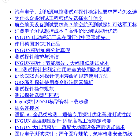
汽车电子、新能源电控测试对探针稳定性要求严苛怎么选
为什么众多测试工程师优先选择永佳信？
航空航天设备测试要求高？航空航天测试探针可达军工标
消费电子测试想控成本？高性价比测试探针优选
INGUN 电动标记工具在同行业中遥遥领先。
使用德国INGUN正品
INGUN探针如何分辨真假
测试探针维护与清洁
INGUN探针：节能增效，大幅降低测试成本
ICT测试探针超额定使用寿命的使用隐患说明
延长GKS系列探针使用寿命的规范使用方法
GKS系列探针使用寿命影响因素简析
测试探针操作规范
测试探针选型与匹配
Ingun探针2D/3D模型资料下载步骤
插头连接器
适配 5G 全品类检测，通信专用探针优化高频测试性能
INGUN 高温测试探针 适配高温工况稳定检测
INGUN 大电流探针：适配大功率设备严苛测试需求
医疗电子测试探针：严守医疗规范，筑牢检测安全防线